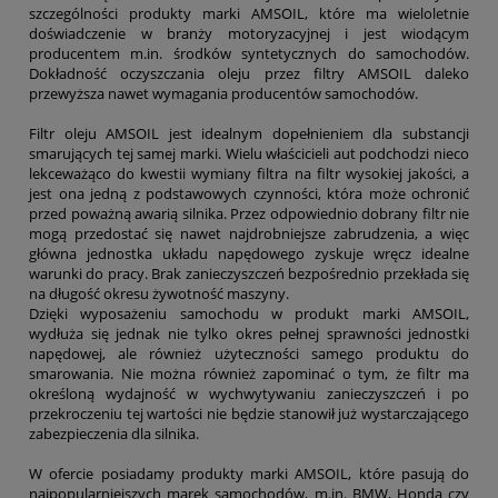
szczególności produkty marki AMSOIL, które ma wieloletnie
doświadczenie w branży motoryzacyjnej i jest wiodącym
producentem m.in. środków syntetycznych do samochodów.
Dokładność oczyszczania oleju przez filtry AMSOIL daleko
przewyższa nawet wymagania producentów samochodów.
Filtr oleju AMSOIL jest idealnym dopełnieniem dla substancji
smarujących tej samej marki. Wielu właścicieli aut podchodzi nieco
lekceważąco do kwestii wymiany filtra na filtr wysokiej jakości, a
jest ona jedną z podstawowych czynności, która może ochronić
przed poważną awarią silnika. Przez odpowiednio dobrany filtr nie
mogą przedostać się nawet najdrobniejsze zabrudzenia, a więc
główna jednostka układu napędowego zyskuje wręcz idealne
warunki do pracy. Brak zanieczyszczeń bezpośrednio przekłada się
na długość okresu żywotność maszyny.
Dzięki wyposażeniu samochodu w produkt marki AMSOIL,
wydłuża się jednak nie tylko okres pełnej sprawności jednostki
napędowej, ale również użyteczności samego produktu do
smarowania. Nie można również zapominać o tym, że filtr ma
określoną wydajność w wychwytywaniu zanieczyszczeń i po
przekroczeniu tej wartości nie będzie stanowił już wystarczającego
zabezpieczenia dla silnika.
W ofercie posiadamy produkty marki AMSOIL, które pasują do
najpopularniejszych marek samochodów, m.in. BMW, Honda czy