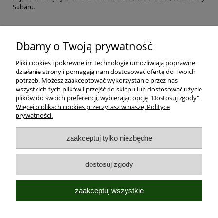
Subaru.
Dbamy o Twoją prywatność
Pliki cookies i pokrewne im technologie umożliwiają poprawne
działanie strony i pomagają nam dostosować ofertę do Twoich
potrzeb. Możesz zaakceptować wykorzystanie przez nas
wszystkich tych plików i przejść do sklepu lub dostosować użycie
plików do swoich preferencji, wybierając opcję "Dostosuj zgody".
Pomoc
Więcej o plikach cookies przeczytasz w naszej Polityce
prywatności.
Moje konto
zaakceptuj tylko niezbędne
Płatności i dostawa
dostosuj zgody
Informacje
zaakceptuj wszystkie
O nas