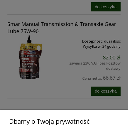
do koszyka
Smar Manual Transmission & Transaxle Gear
Lube 75W-90
Dostępność:
duża ilość
Wysyłka w:
24 godziny
82,00 zł
zawiera 23% VAT, bez kosztów
dostawy
66,67 zł
Cena netto:
do koszyka
Dbamy o Twoją prywatność